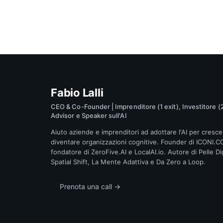
Fabio Lalli
CEO & Co-Founder | Imprenditore (1 exit), Investitore (2
Advisor e Speaker sull'AI
Aiuto aziende e imprenditori ad adottare l'AI per cresce
diventare organizzazioni cognitive. Founder di ICONI.C
fondatore di ZeroFive.AI e LocalAI.io. Autore di Pelle Dig
Spatial Shift, La Mente Adattiva e Da Zero a Loop.
Prenota una call →