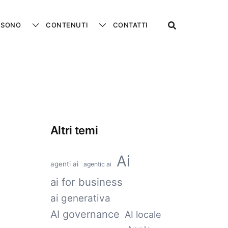
 SONO
CONTENUTI
CONTATTI
Altri temi
Ai
agenti ai
agentic ai
ai for business
ai generativa
AI governance
AI locale