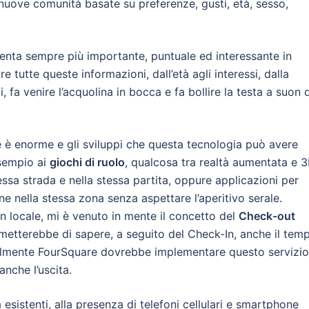
nuove comunità basate su preferenze, gusti, età, sesso,
iventa sempre più importante, puntuale ed interessante in
ire tutte queste informazioni, dall’età agli interessi, dalla
i, fa venire l’acquolina in bocca e fa bollire la testa a suon d
te è enorme e gli sviluppi che questa tecnologia può avere
sempio ai
giochi di ruolo
, qualcosa tra realtà aumentata e 
stessa strada e nella stessa partita, oppure applicazioni per
e nella stessa zona senza aspettare l’aperitivo serale.
 locale, mi è venuto in mente il concetto del
Check-out
metterebbe di sapere, a seguito del Check-In, anche il tem
almente FourSquare dovrebbe implementare questo servizio
anche l’uscita.
 esistenti, alla presenza di telefoni cellulari e smartphone