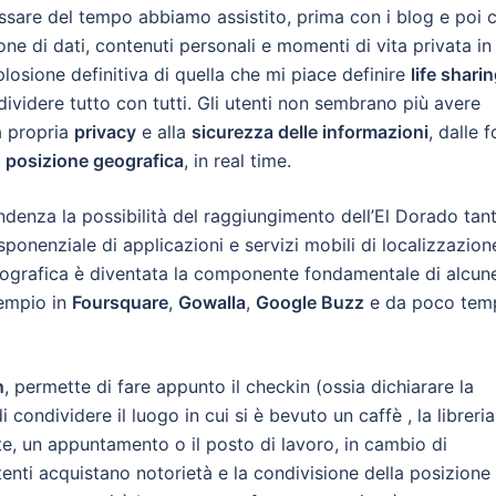
passare del tempo abbiamo assistito, prima con i blog e poi 
ne di dati, contenuti personali e momenti di vita privata in
splosione definitiva di quella che mi piace definire
life shari
ndividere tutto con tutti. Gli utenti non sembrano più avere
la propria
privacy
e alla
sicurezza delle informazioni
, dalle 
a
posizione geografica
, in real time.
endenza la possibilità del raggiungimento dell’El Dorado tan
sponenziale di applicazioni e servizi mobili di localizzazion
eografica è diventata la componente fondamentale di alcun
sempio in
Foursquare
,
Gowalla
,
Google Buzz
e da poco tem
n
, permette di fare appunto il checkin (ossia dichiarare la
 condividere il luogo in cui si è bevuto un caffè , la libreria
nte, un appuntamento o il posto di lavoro, in cambio di
enti acquistano notorietà e la condivisione della posizione