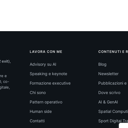
LAVORA CON ME
CONTENUTI E 
 exit),
Advisory su AI
Blog
Speaking e keynote
Newsletter
re e
O, co-
Formazione executive
Pubblicazioni e l
itale,
Chi sono
Dove scrivo
Pattern operativo
AI & GenAI
Human side
Spatial Comput
Contatti
Sport Digital T