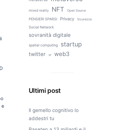
NFT
mixed reality
Open Source
Privacy
PENSIERI SPARSI
Sicurezza
Social Network
sovranità digitale
i
startup
spatial computing
web3
twitter
vr
3D
Ultimi post
po
 e
Il gemello cognitivo lo
addestri tu
Baseten a 13 miliardi e il