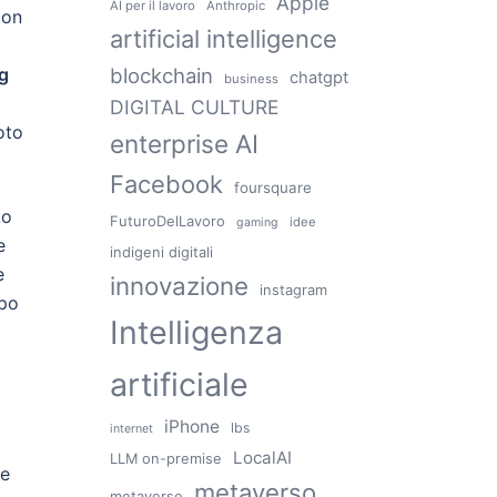
Apple
AI per il lavoro
Anthropic
con
artificial intelligence
ng
blockchain
chatgpt
business
DIGITAL CULTURE
foto
enterprise AI
Facebook
foursquare
to
FuturoDelLavoro
idee
gaming
e
indigeni digitali
e
innovazione
instagram
po
Intelligenza
artificiale
iPhone
lbs
internet
LocalAI
LLM on-premise
 e
metaverso
metaverse