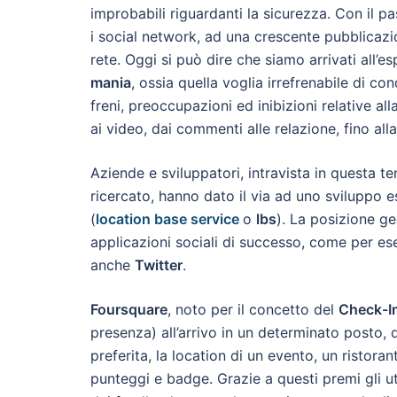
improbabili riguardanti la sicurezza. Con il 
i social network, ad una crescente pubblicazio
rete. Oggi si può dire che siamo arrivati all’e
mania
, ossia quella voglia irrefrenabile di co
freni, preoccupazioni ed inibizioni relative al
ai video, dai commenti alle relazione, fino all
Aziende e sviluppatori, intravista in questa t
ricercato, hanno dato il via ad uno sviluppo e
(
location base service
o
lbs
). La posizione g
applicazioni sociali di successo, come per e
anche
Twitter
.
Foursquare
, noto per il concetto del
Check-I
presenza) all’arrivo in un determinato posto, di
preferita, la location di un evento, un ristora
punteggi e badge. Grazie a questi premi gli ut