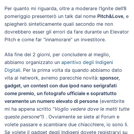
Per quanto mi riguarda, oltre a moderare l’Ignite dell’8
pomeriggio presenterò un talk dal nome
Pitch&Love
, e
spiegherò sinteticamente quali secondo me non
dovrebbero esser gli errori da fare durante un Elevator
Pitch e come far “innamorare” un investitore.
Alla fine dei 2 giorni, per concludere al meglio,
abbiamo organizzato un
aperitivo degli Indigeni
Digitali
. Per la prima volta da quando abbiamo dato
vita al network, avremo parecchie novità:
sponsor,
gadget, un contest con due ipod nano serigrafati
come premio, un fotografo ufficiale e soprattutto
veramente un numero elevato di persone
(eventbrite
mi ha appena scritto “
Voglio vedere dove le metti tutte
queste persone
“!) . Ovviamente se siete al Forum e
volete passare e scambiare due chiacchiere, io sono lì.
Se volete il gadget degli Indigeni dovete registrarvi su