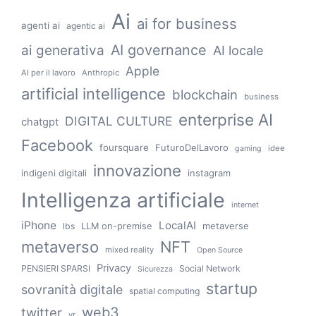
Ai
ai for business
agenti ai
agentic ai
AI governance
ai generativa
AI locale
Apple
AI per il lavoro
Anthropic
artificial intelligence
blockchain
business
enterprise AI
DIGITAL CULTURE
chatgpt
Facebook
foursquare
FuturoDelLavoro
idee
gaming
innovazione
indigeni digitali
instagram
Intelligenza artificiale
internet
iPhone
LocalAI
LLM on-premise
metaverse
lbs
metaverso
NFT
mixed reality
Open Source
Privacy
PENSIERI SPARSI
Social Network
Sicurezza
startup
sovranità digitale
spatial computing
web3
twitter
vr