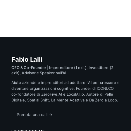
Fabio Lalli
CEO & Co-Founder | Imprenditore (1 exit), Investitore (2
exit), Advisor e Speaker sull'AI
Aiuto aziende e imprenditori ad adottare l'AI per crescere e
diventare organizzazioni cognitive. Founder di ICONI.CO,
co-fondatore di ZeroFive.AI e LocalAI.io. Autore di Pelle
Digitale, Spatial Shift, La Mente Adattiva e Da Zero a Loop.
Prenota una call →