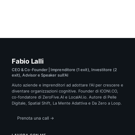
Fabio Lalli
CEO & Co-Founder | Imprenditore (1 exit), Investitore (2
exit), Advisor e Speaker sull'AI
Aiuto aziende e imprenditori ad adottare l'AI per crescere e
diventare organizzazioni cognitive. Founder di ICONI.CO,
co-fondatore di ZeroFive.AI e LocalAI.io. Autore di Pelle
Digitale, Spatial Shift, La Mente Adattiva e Da Zero a Loop.
Prenota una call →