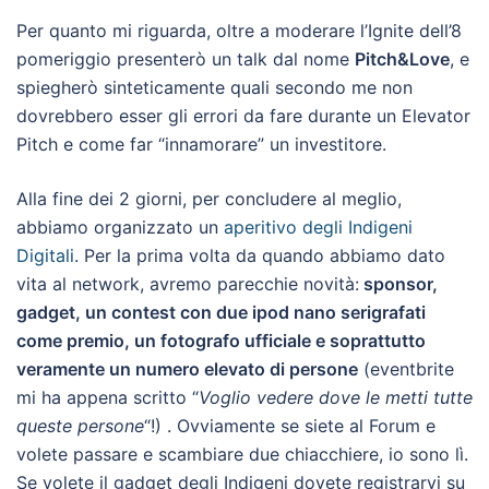
Per quanto mi riguarda, oltre a moderare l’Ignite dell’8
pomeriggio presenterò un talk dal nome
Pitch&Love
, e
spiegherò sinteticamente quali secondo me non
dovrebbero esser gli errori da fare durante un Elevator
Pitch e come far “innamorare” un investitore.
Alla fine dei 2 giorni, per concludere al meglio,
abbiamo organizzato un
aperitivo degli Indigeni
Digitali
. Per la prima volta da quando abbiamo dato
vita al network, avremo parecchie novità:
sponsor,
gadget, un contest con due ipod nano serigrafati
come premio, un fotografo ufficiale e soprattutto
veramente un numero elevato di persone
(eventbrite
mi ha appena scritto “
Voglio vedere dove le metti tutte
queste persone
“!) . Ovviamente se siete al Forum e
volete passare e scambiare due chiacchiere, io sono lì.
Se volete il gadget degli Indigeni dovete registrarvi su