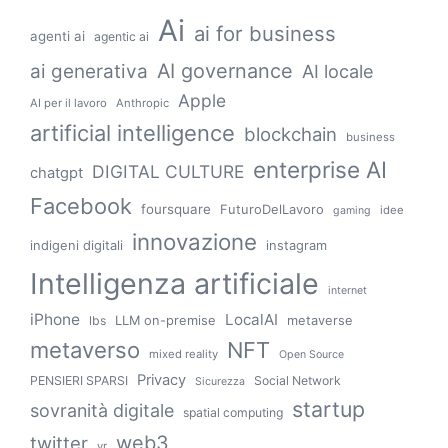
Ai
ai for business
agenti ai
agentic ai
AI governance
ai generativa
AI locale
Apple
AI per il lavoro
Anthropic
artificial intelligence
blockchain
business
enterprise AI
DIGITAL CULTURE
chatgpt
Facebook
foursquare
FuturoDelLavoro
idee
gaming
innovazione
indigeni digitali
instagram
Intelligenza artificiale
internet
iPhone
LocalAI
LLM on-premise
metaverse
lbs
metaverso
NFT
mixed reality
Open Source
Privacy
PENSIERI SPARSI
Social Network
Sicurezza
startup
sovranità digitale
spatial computing
web3
twitter
vr