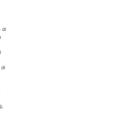
 di
ù
i
 di
e
g,