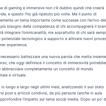
rme di gaming e immersive non c’è dubbio quindi che creerà
e, e questo l’ho già ripetuto più volte. Ma il punto di
ramente un tema importante come successe con l’arrivo dei
e più bisogno della competenza di chi accompagnerà il bra
à integrare l’omnicanalità, ma soprattutto di chi sarà semp
il potenziale tecnologico a supporto e attivare nuovi proces
mer experience.
à necessario battezzare una nuova parola che metta insiem
verso, che oggi definisce il concetto di immersività potrebbe
 e abbracciare completamente un concetto di mondo
ale e virtuale.
n lungo e largo negli ultimi mesi, analizzando il suo stato
ersi post e articoli condivisi, da più persone (anche in aula
 approfondire l’impatto sul tema social media. Dopo un po’ d