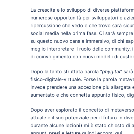
La crescita e lo sviluppo di diverse piattafo
numerose opportunità per sviluppatori e aziend
ripercussione che vedo e che trovo sarà sicu
social media nella prima fase. Ci sarà sempr
su questo nuovo canale immersivo, di chi sapr
meglio interpretare il ruolo delle community, 
di coinvolgimento con nuovi modelli di custo
Dopo la tanto sfruttata parola “
phygital
” sar
fisico-digitale-virtuale. Forse la parola meta
invece prendere una accezione più allargata
aumentato e che connetta appunto fisico, digit
Dopo aver esplorato il concetto di metaverso i
attuale e il suo potenziale per il futuro in div
durante alcune lezioni) mi è stato chiesto di
appunti presi e letture quindi eccomi qui.