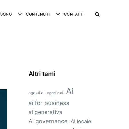
 SONO
CONTENUTI
CONTATTI
Altri temi
Ai
agenti ai
agentic ai
ai for business
ai generativa
AI governance
AI locale