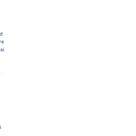
nd
re
si
e
i