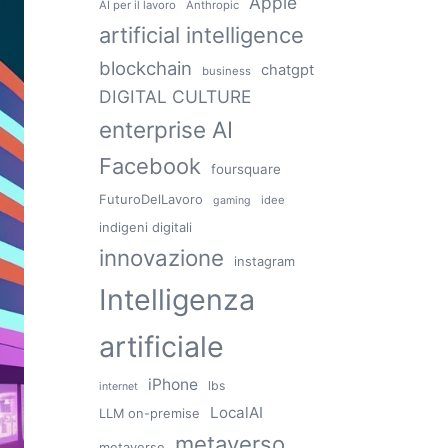
Apple
AI per il lavoro
Anthropic
artificial intelligence
blockchain
chatgpt
business
DIGITAL CULTURE
enterprise AI
Facebook
foursquare
FuturoDelLavoro
idee
gaming
indigeni digitali
innovazione
instagram
Intelligenza
artificiale
iPhone
lbs
internet
LocalAI
LLM on-premise
metaverso
metaverse