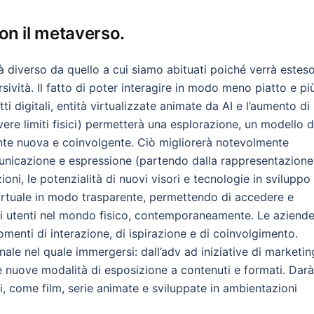
on il metaverso.
à diverso da quello a cui siamo abituati poiché verrà esteso
vità. Il fatto di poter interagire in modo meno piatto e pi
tti digitali, entità virtualizzate animate da AI e l’aumento di
vere limiti fisici) permetterà una esplorazione, un modello d
nte nuova e coinvolgente. Ciò migliorerà notevolmente
unicazione e espressione (partendo dalla rappresentazione
ioni, le potenzialità di nuovi visori e tecnologie in sviluppo
 virtuale in modo trasparente, permettendo di accedere e
altri utenti nel mondo fisico, contemporaneamente. Le aziend
enti di interazione, di ispirazione e di coinvolgimento.
nale nel quale immergersi: dall’adv ad iniziative di marketin
e nuove modalità di esposizione a contenuti e formati. Darà
ti, come film, serie animate e sviluppate in ambientazioni