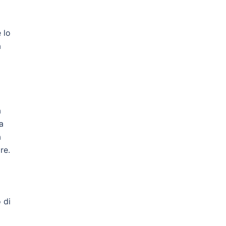
 lo
à
a
a
a
re.
 di