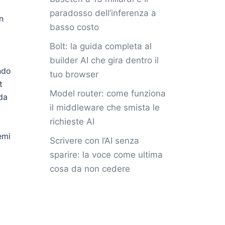
paradosso dell’inferenza a
n
basso costo
Bolt: la guida completa al
builder AI che gira dentro il
ndo
tuo browser
t
Model router: come funziona
da
il middleware che smista le
richieste AI
emi
Scrivere con l’AI senza
sparire: la voce come ultima
cosa da non cedere