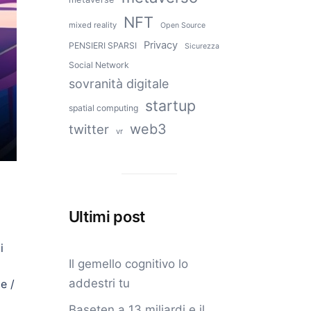
NFT
mixed reality
Open Source
Privacy
PENSIERI SPARSI
Sicurezza
Social Network
sovranità digitale
startup
spatial computing
web3
twitter
vr
Ultimi post
i
Il gemello cognitivo lo
addestri tu
e /
Baseten a 13 miliardi e il