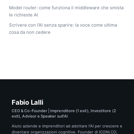
Model router: come funziona il middleware che smista
le richieste AI
Scrivere con l’AI senza sparire: la voce come ultima
cosa da non cedere
Fabio Lalli
CEO & Co-Founder | Imprenditore (1 exit), Investitore (2
exit), Advisor e Speaker sull'AI
Aiuto aziende e imprenditori ad adottare l'AI per crescere e
diventare organizzazioni cognitive. Founder di ICONI.CO,