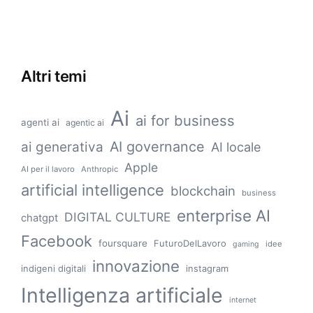
Altri temi
Ai
ai for business
agenti ai
agentic ai
AI governance
ai generativa
AI locale
Apple
AI per il lavoro
Anthropic
artificial intelligence
blockchain
business
enterprise AI
DIGITAL CULTURE
chatgpt
Facebook
foursquare
FuturoDelLavoro
idee
gaming
innovazione
indigeni digitali
instagram
Intelligenza artificiale
internet