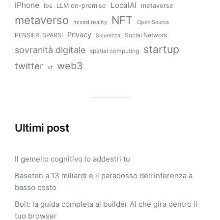
iPhone
LocalAI
LLM on-premise
metaverse
lbs
metaverso
NFT
mixed reality
Open Source
Privacy
PENSIERI SPARSI
Social Network
Sicurezza
startup
sovranità digitale
spatial computing
web3
twitter
vr
Ultimi post
Il gemello cognitivo lo addestri tu
Baseten a 13 miliardi e il paradosso dell’inferenza a
basso costo
Bolt: la guida completa al builder AI che gira dentro il
tuo browser