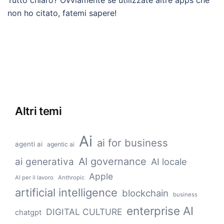
Tutto chiaro? Ovviamente se utilizzate altre apps che
non ho citato, fatemi sapere!
Altri temi
Ai
ai for business
agenti ai
agentic ai
AI governance
ai generativa
AI locale
Apple
AI per il lavoro
Anthropic
artificial intelligence
blockchain
business
enterprise AI
DIGITAL CULTURE
chatgpt