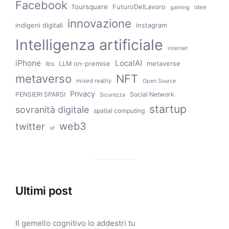
Facebook
foursquare
FuturoDelLavoro
idee
gaming
innovazione
indigeni digitali
instagram
Intelligenza artificiale
internet
iPhone
LocalAI
LLM on-premise
metaverse
lbs
metaverso
NFT
mixed reality
Open Source
Privacy
PENSIERI SPARSI
Social Network
Sicurezza
startup
sovranità digitale
spatial computing
web3
twitter
vr
Ultimi post
Il gemello cognitivo lo addestri tu