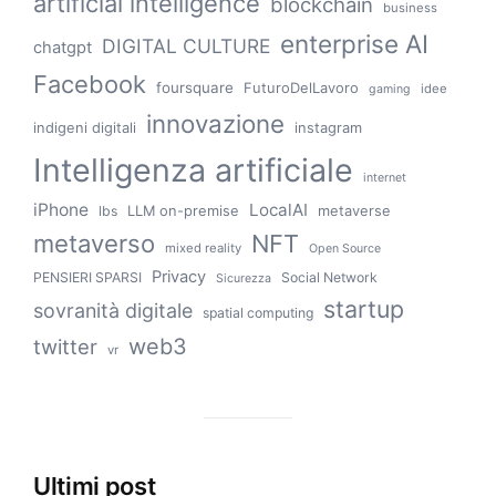
artificial intelligence
blockchain
business
enterprise AI
DIGITAL CULTURE
chatgpt
Facebook
foursquare
FuturoDelLavoro
idee
gaming
innovazione
indigeni digitali
instagram
Intelligenza artificiale
internet
iPhone
LocalAI
LLM on-premise
metaverse
lbs
metaverso
NFT
mixed reality
Open Source
Privacy
PENSIERI SPARSI
Social Network
Sicurezza
startup
sovranità digitale
spatial computing
web3
twitter
vr
Ultimi post