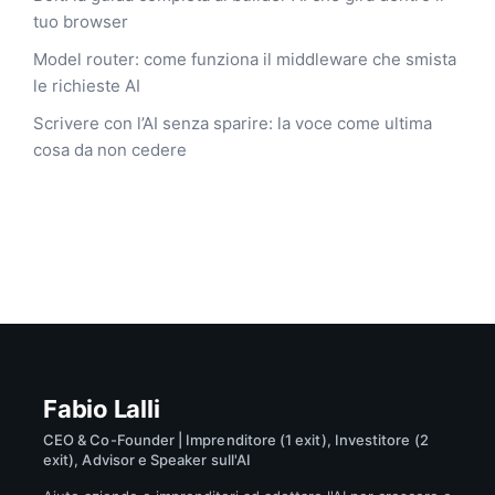
tuo browser
Model router: come funziona il middleware che smista
le richieste AI
Scrivere con l’AI senza sparire: la voce come ultima
cosa da non cedere
Fabio Lalli
CEO & Co-Founder | Imprenditore (1 exit), Investitore (2
exit), Advisor e Speaker sull'AI