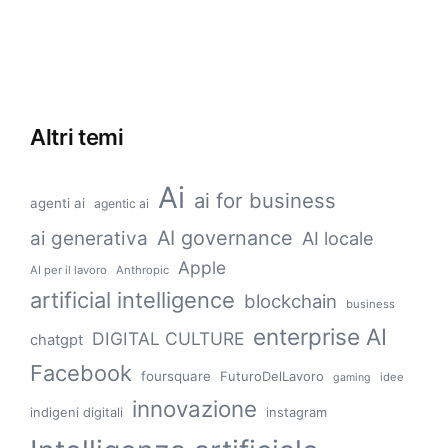
Altri temi
Ai
ai for business
agenti ai
agentic ai
AI governance
ai generativa
AI locale
Apple
AI per il lavoro
Anthropic
artificial intelligence
blockchain
business
enterprise AI
DIGITAL CULTURE
chatgpt
Facebook
foursquare
FuturoDelLavoro
idee
gaming
innovazione
indigeni digitali
instagram