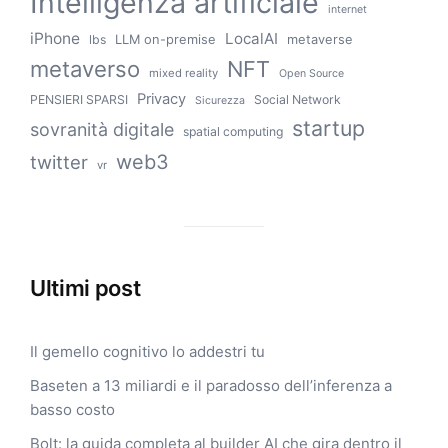
Intelligenza artificiale
internet
iPhone
LocalAI
LLM on-premise
metaverse
lbs
metaverso
NFT
mixed reality
Open Source
Privacy
PENSIERI SPARSI
Social Network
Sicurezza
startup
sovranità digitale
spatial computing
web3
twitter
vr
Ultimi post
Il gemello cognitivo lo addestri tu
Baseten a 13 miliardi e il paradosso dell’inferenza a
basso costo
Bolt: la guida completa al builder AI che gira dentro il