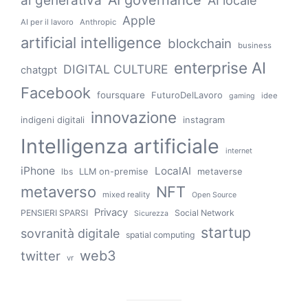
ai generativa
Apple
AI per il lavoro
Anthropic
artificial intelligence
blockchain
business
enterprise AI
DIGITAL CULTURE
chatgpt
Facebook
foursquare
FuturoDelLavoro
idee
gaming
innovazione
indigeni digitali
instagram
Intelligenza artificiale
internet
iPhone
LocalAI
LLM on-premise
metaverse
lbs
metaverso
NFT
mixed reality
Open Source
Privacy
PENSIERI SPARSI
Social Network
Sicurezza
startup
sovranità digitale
spatial computing
web3
twitter
vr