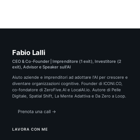
Fabio Lalli
CEO & Co-Founder | Imprenditore (1 exit), Investitore (2
exit), Advisor e Speaker sull'AI
Aiuto aziende e imprenditori ad adottare l'AI per crescere e
diventare organizzazioni cognitive. Founder di ICONI.CO,
co-fondatore di ZeroFive.AI e LocalAI.io. Autore di Pelle
Digitale, Spatial Shift, La Mente Adattiva e Da Zero a Loop.
Prenota una call →
LAVORA CON ME