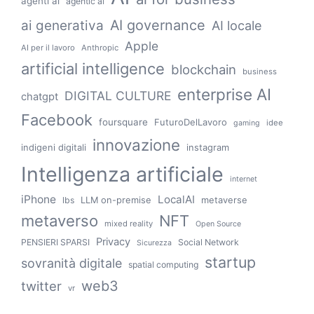
agenti ai
agentic ai
AI governance
ai generativa
AI locale
Apple
AI per il lavoro
Anthropic
artificial intelligence
blockchain
business
enterprise AI
DIGITAL CULTURE
chatgpt
Facebook
foursquare
FuturoDelLavoro
idee
gaming
innovazione
indigeni digitali
instagram
Intelligenza artificiale
internet
iPhone
LocalAI
LLM on-premise
metaverse
lbs
metaverso
NFT
mixed reality
Open Source
Privacy
PENSIERI SPARSI
Social Network
Sicurezza
startup
sovranità digitale
spatial computing
web3
twitter
vr