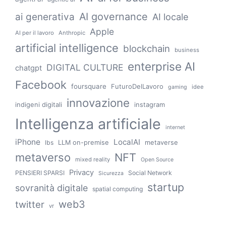
AI governance
ai generativa
AI locale
Apple
AI per il lavoro
Anthropic
artificial intelligence
blockchain
business
enterprise AI
DIGITAL CULTURE
chatgpt
Facebook
foursquare
FuturoDelLavoro
idee
gaming
innovazione
indigeni digitali
instagram
Intelligenza artificiale
internet
iPhone
LocalAI
LLM on-premise
metaverse
lbs
metaverso
NFT
mixed reality
Open Source
Privacy
PENSIERI SPARSI
Social Network
Sicurezza
startup
sovranità digitale
spatial computing
web3
twitter
vr