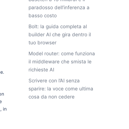
paradosso dell’inferenza a
basso costo
Bolt: la guida completa al
builder AI che gira dentro il
tuo browser
Model router: come funziona
il middleware che smista le
richieste AI
e.
Scrivere con l’AI senza
sparire: la voce come ultima
on
cosa da non cedere
e
, in