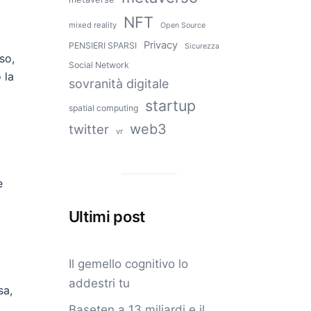
NFT
mixed reality
Open Source
Privacy
PENSIERI SPARSI
Sicurezza
so,
Social Network
 la
sovranità digitale
startup
spatial computing
web3
twitter
vr
e
Ultimi post
Il gemello cognitivo lo
addestri tu
sa,
Baseten a 13 miliardi e il