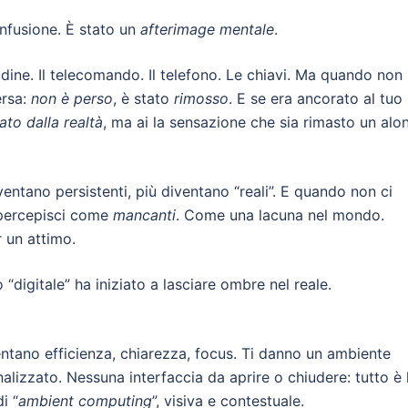
fusione. È stato un
afterimage mentale
.
dine. Il telecomando. Il telefono. Le chiavi. Ma quando non
ersa:
non è perso
, è stato
rimosso
. E se era ancorato al tuo
ato dalla realtà
, ma ai la sensazione che sia rimasto un alo
entano persistenti, più diventano “reali”. E quando non ci
 percepisci come
mancanti
. Come una lacuna nel mondo.
r un attimo.
“digitale” ha iniziato a lasciare ombre nel reale.
ntano efficienza, chiarezza, focus. Ti danno un ambiente
lizzato. Nessuna interfaccia da aprire o chiudere: tutto è l
i “
ambient computing
”, visiva e contestuale.