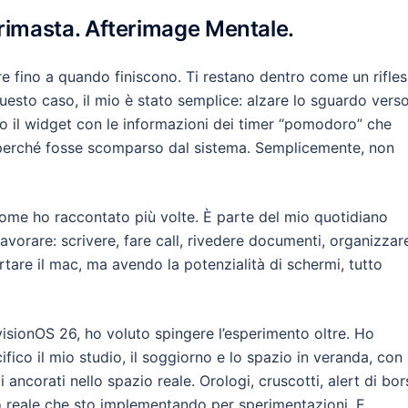
è rimasta. Afterimage Mentale.
re fino a quando finiscono. Ti restano dentro come un rifles
esto caso, il mio è stato semplice: alzare lo sguardo verso
o il widget con le informazioni dei timer “pomodoro” che
n perché fosse scomparso dal sistema. Semplicemente, non
come ho raccontato più volte. È parte del mio quotidiano
avorare: scrivere, fare call, rivedere documenti, organizzar
rtare il mac, ma avendo la potenzialità di schermi, tutto
 visionOS 26, ho voluto spingere l’esperimento oltre. Ho
ifico il mio studio, il soggiorno e lo spazio in veranda, con
i ancorati nello spazio reale. Orologi, cruscotti, alert di bor
o reale che sto implementando per sperimentazioni. E