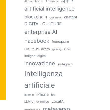
Apple
AI per il lavoro
Anthropic
artificial intelligence
blockchain
chatgpt
business
DIGITAL CULTURE
enterprise AI
Facebook
foursquare
FuturoDelLavoro
idee
gaming
indigeni digitali
innovazione
instagram
Intelligenza
artificiale
iPhone
lbs
internet
LocalAI
LLM on-premise
metaverso
metaverse