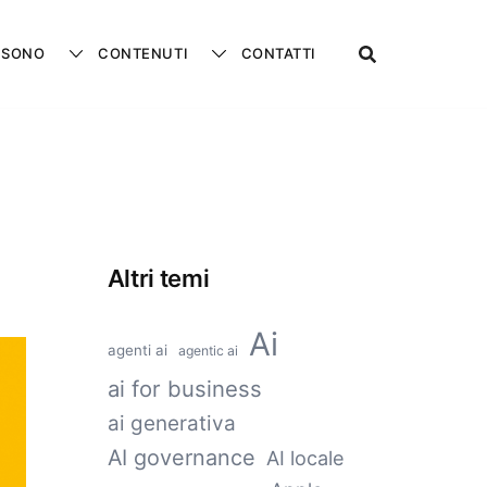
 SONO
CONTENUTI
CONTATTI
Altri temi
Ai
agenti ai
agentic ai
ai for business
ai generativa
AI governance
AI locale