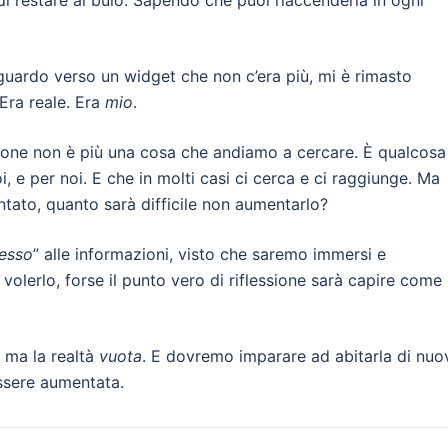
di restare al buio. Sapendo che puoi riaccenderla in ogni
sguardo verso un widget che non c’era più, mi è rimasto
 Era reale. Era
mio
.
ione non è più una cosa che andiamo a cercare. È qualcosa
, e per noi. E che in molti casi ci cerca e ci raggiunge. Ma
ato, quanto sarà difficile non aumentarlo?
esso
” alle informazioni, visto che saremo immersi e
olerlo, forse il punto vero di riflessione sarà capire come
, ma la realtà
vuota
. E dovremo imparare ad abitarla di nuo
essere aumentata.