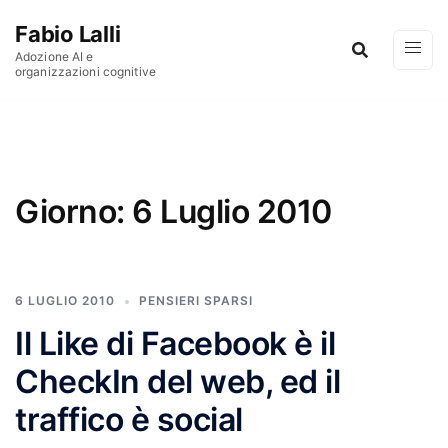
Vai al contenuto
Fabio Lalli
Adozione AI e
organizzazioni cognitive
Giorno:
6 Luglio 2010
6 LUGLIO 2010
PENSIERI SPARSI
Il Like di Facebook è il
CheckIn del web, ed il
traffico è social