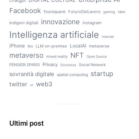
chatgpt
Facebook
foursquare
FuturoDelLavoro
idee
gaming
innovazione
indigeni digitali
instagram
Intelligenza artificiale
internet
iPhone
LocalAI
LLM on-premise
metaverse
lbs
metaverso
NFT
mixed reality
Open Source
Privacy
PENSIERI SPARSI
Social Network
Sicurezza
startup
sovranità digitale
spatial computing
web3
twitter
vr
Ultimi post