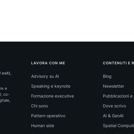
LAVORA CON ME
CONTENUTI E 
 exit),
Advisory su AI
Blog
Speaking e keynote
Newsletter
re e
O, co-
Formazione executive
Pubblicazioni e l
itale,
Chi sono
Dove scrivo
Pattern operativo
AI & GenAI
Human side
Spatial Comput