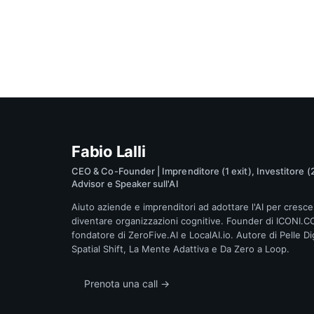
Fabio Lalli
CEO & Co-Founder | Imprenditore (1 exit), Investitore (2
Advisor e Speaker sull'AI
Aiuto aziende e imprenditori ad adottare l'AI per cresce
diventare organizzazioni cognitive. Founder di ICONI.C
fondatore di ZeroFive.AI e LocalAI.io. Autore di Pelle Dig
Spatial Shift, La Mente Adattiva e Da Zero a Loop.
Prenota una call →