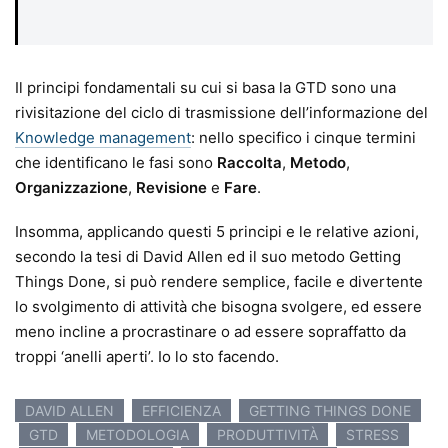
Il principi fondamentali su cui si basa la GTD sono una
rivisitazione del ciclo di trasmissione dell’informazione del
Knowledge management
: nello specifico i cinque termini
che identificano le fasi sono
Raccolta
,
Metodo
,
Organizzazione
,
Revisione
e
Fare
.
Insomma, applicando questi 5 principi e le relative azioni,
secondo la tesi di David Allen ed il suo metodo Getting
Things Done, si può rendere semplice, facile e divertente
lo svolgimento di attività che bisogna svolgere, ed essere
meno incline a procrastinare o ad essere sopraffatto da
troppi ‘anelli aperti’. Io lo sto facendo.
DAVID ALLEN
EFFICIENZA
GETTING THINGS DONE
GTD
METODOLOGIA
PRODUTTIVITÀ
STRESS