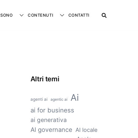
 SONO
CONTENUTI
CONTATTI
Altri temi
Ai
agenti ai
agentic ai
ai for business
ai generativa
AI governance
AI locale