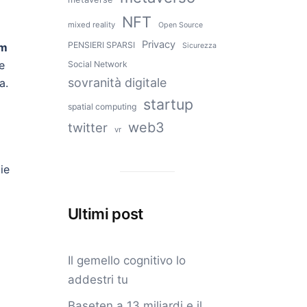
NFT
mixed reality
Open Source
Privacy
PENSIERI SPARSI
em
Sicurezza
e
Social Network
sovranità digitale
a.
startup
spatial computing
web3
twitter
vr
ie
Ultimi post
Il gemello cognitivo lo
addestri tu
Baseten a 13 miliardi e il