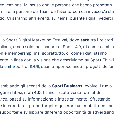
aleducazione. Mi scuso con le persone che hanno prenotato i
mi, e le persone del team dell’evento con cui invece c’è st
io. Ci saranno altri eventi, sul tema, durante i quali vederci
à lo Sport Digital Marketing Festival, dove
sarò
tra i relatori
aliano
, e non solo, per parlare di Sport 4.0, di come cambi
on e membership, ma, soprattutto, di come i dati stanno
nte in linea con la visione che descriviamo su Sport Think
 la
unit Sport di IQUII
, stiamo approcciando i progetti dell’a
cambiando gli scenari
dello
Sport Business
, evolve il ruolo
ere i tifosi, i
fan 4.0
, ha indirizzato verso format di
ence
, basati su informazione e intrattenimento. Sfruttando i
ce intercettare i propri target e generare un contatto costan
 supporter e sviluppare differenti opportunità di advertising