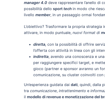
manager 4.0
deve rappresentare l’anello di 
possibilità dello
sport
tech
in modo che riesc
livello
member
, in un passaggio ormai fondame
L’obiettivo? Trasformare la propria strategia i
attivare, in modo puntuale,
nuovi format di
m
diretta
,
con la possibilità di offrire serv
l’offerta con attività in linea con gli inte
indiretta
, avendo una conoscenza e una p
per raggiungere specifici target, e mett
gioco (partner e sponsor avranno un fort
comunicazione, su cluster coinvolti con
Un’esperienza guidata dai
dati
, quindi, dalla 
tra
comunicazione
,
intrattenimento
e
informa
il
modello di revenue e monetizzazione del b