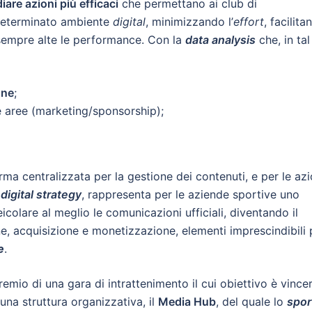
iare azioni più efficaci
che permettano ai club di
 determinato ambiente
digital
, minimizzando l’
effort
, facilita
 sempre alte le performance. Con la
data analysis
che, in tal
one
;
e aree (marketing/sponsorship);
rma centralizzata per la gestione dei contenuti, e per le azi
a
digital strategy
, rappresenta per le aziende sportive uno
colare al meglio le comunicazioni ufficiali, diventando il
one, acquisizione e monetizzazione, elementi imprescindibili 
e
.
emio di una gara di intrattenimento il cui obiettivo è vincer
una struttura organizzativa, il
Media Hub
, del quale lo
spor