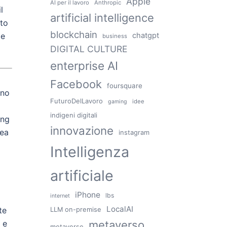
Apple
AI per il lavoro
Anthropic
l
artificial intelligence
ato
blockchain
 e
chatgpt
business
DIGITAL CULTURE
enterprise AI
Facebook
foursquare
ano
FuturoDelLavoro
idee
gaming
indigeni digitali
ing
innovazione
rea
instagram
Intelligenza
artificiale
iPhone
lbs
internet
LocalAI
te
LLM on-premise
 e
metaverso
metaverse