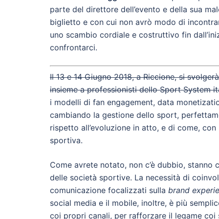
parte del direttore dell’evento e della sua m
biglietto e con cui non avrò modo di incontrar
uno scambio cordiale e costruttivo fin dall’iniz
confrontarci.
Il 13 e 14 Giugno 2018, a Riccione, si svolger
insieme a professionisti dello Sport System it
i modelli di fan engagement, data monetizati
cambiando la gestione dello sport, perfettame
rispetto all’evoluzione in atto, e di come, con
sportiva.
Come avrete notato, non c’è dubbio, stanno 
delle società sportive. La necessità di coinvolg
comunicazione focalizzati sulla
brand experi
social media e il mobile, inoltre, è più sempli
coi propri canali, per rafforzare il legame coi