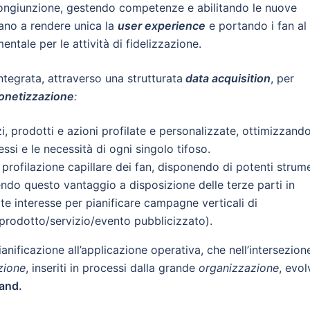
congiunzione, gestendo competenze e abilitando le nuove
ano a rendere unica la
user experience
e portando i fan al
ntale per le attività di fidelizzazione.
ntegrata, attraverso una strutturata
data acquisition
, per
onetizzazione
:
izi, prodotti e azioni profilate e personalizzate, ottimizzand
ressi e le necessità di ogni singolo tifoso.
rofilazione capillare dei fan, disponendo di potenti strum
endo questo vantaggio a disposizione delle terze parti in
e interesse per pianificare campagne verticali di
 prodotto/servizio/evento pubblicizzato).
pianificazione all’applicazione operativa, che nell’intersezion
zione
, inseriti in processi dalla grande
organizzazione
, evol
rand.