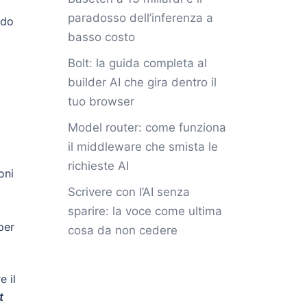
paradosso dell’inferenza a
ndo
basso costo
Bolt: la guida completa al
builder AI che gira dentro il
tuo browser
Model router: come funziona
il middleware che smista le
richieste AI
oni
Scrivere con l’AI senza
sparire: la voce come ultima
per
cosa da non cedere
e il
t