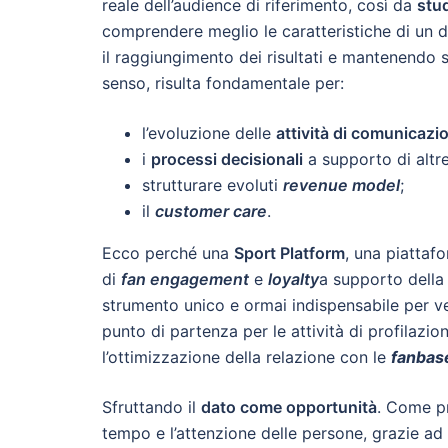
reale dell’audience di riferimento, così da
stud
comprendere meglio le caratteristiche di un
il raggiungimento dei risultati e mantenendo
senso, risulta fondamentale per:
l’evoluzione delle
attività di comunicazi
i
processi decisionali
a supporto di altr
strutturare evoluti
revenue model
;
il
customer care
.
Ecco perché una
Sport Platform
,
una piattafo
di
fan engagement
e
loyalty
a supporto dell
strumento unico e ormai indispensabile per vei
punto di partenza per le attività di profilazi
l’ottimizzazione della relazione con le
fanbas
Sfruttando il
dato come opportunità
. Come pr
tempo e l’attenzione delle persone, grazie ad 