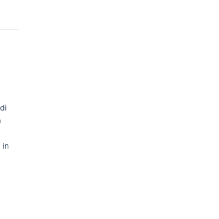
di
a
E
 in