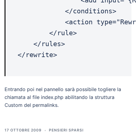
                <add input="{R
            </conditions>

            <action type="Rewr
        </rule>

    </rules>

</rewrite>
Entrando poi nel pannello sarà possibile togliere la
chiamata al file index.php abilitando la struttura
Custom del permalinks.
17 OTTOBRE 2009
PENSIERI SPARSI