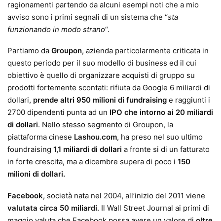
ragionamenti partendo da alcuni esempi noti che a mio
avviso sono i primi segnali di un sistema che “
sta
funzionando in modo strano
“.
Partiamo da
Groupon
, azienda particolarmente criticata in
questo periodo per il suo modello di business ed il cui
obiettivo è quello di organizzare acquisti di gruppo su
prodotti fortemente scontati: rifiuta da Google 6 miliardi di
dollari,
prende altri 950 milioni di fundraising
e raggiunti i
2700 dipendenti punta ad un
IPO che intorno ai 20 miliardi
di dollari
. Nello stesso segmento di Groupon, la
piattaforma cinese
Lashou.com
, ha preso nel suo ultimo
foundraising
1,1 miliardi di dollari
a fronte si di un fatturato
in forte crescita, ma a dicembre supera di poco i
150
milioni di dollari.
Facebook
, società nata nel 2004, all’inizio del 2011 viene
valutata circa 50 miliardi
. Il Wall Street Journal ai primi di
maggio valuta che Facebook possa avere un valore di
oltre