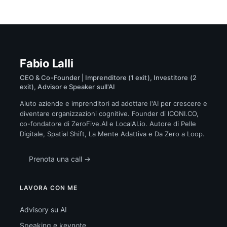
Fabio Lalli
CEO & Co-Founder | Imprenditore (1 exit), Investitore (2
exit), Advisor e Speaker sull'AI
Aiuto aziende e imprenditori ad adottare l'AI per crescere e
diventare organizzazioni cognitive. Founder di ICONI.CO,
co-fondatore di ZeroFive.AI e LocalAI.io. Autore di Pelle
Digitale, Spatial Shift, La Mente Adattiva e Da Zero a Loop.
Prenota una call →
LAVORA CON ME
Advisory su AI
Speaking e keynote