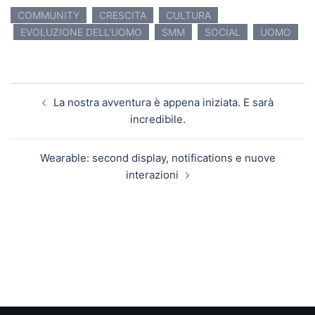
COMMUNITY
CRESCITA
CULTURA
EVOLUZIONE DELL'UOMO
SMM
SOCIAL
UOMO
Navigazione articolo
La nostra avventura è appena iniziata. E sarà
incredibile.
Wearable: second display, notifications e nuove
interazioni