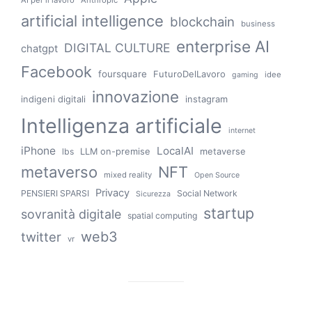
AI per il lavoro
Anthropic
artificial intelligence
blockchain
business
enterprise AI
DIGITAL CULTURE
chatgpt
Facebook
foursquare
FuturoDelLavoro
idee
gaming
innovazione
indigeni digitali
instagram
Intelligenza artificiale
internet
iPhone
LocalAI
LLM on-premise
metaverse
lbs
metaverso
NFT
mixed reality
Open Source
Privacy
PENSIERI SPARSI
Social Network
Sicurezza
startup
sovranità digitale
spatial computing
web3
twitter
vr