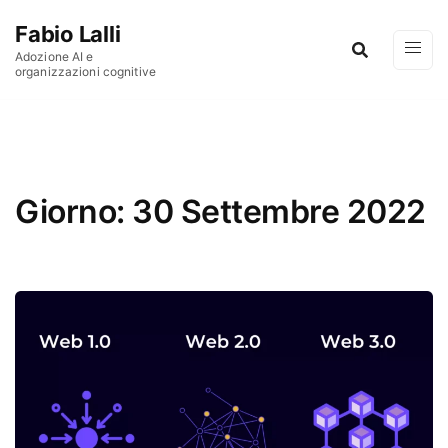
Vai al contenuto
Fabio Lalli
Adozione AI e
organizzazioni cognitive
Giorno:
30 Settembre 2022